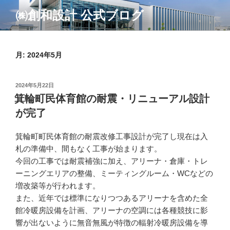
コ
㈱創和設計 公式ブログ
ン
テ
ン
ツ
月:
2024年5月
へ
ス
投
2024年5月22日
キ
稿
箕輪町民体育館の耐震・リニューアル設計
ッ
日:
が完了
プ
箕輪町町民体育館の耐震改修工事設計が完了し現在は入
札の準備中、間もなく工事が始まります。
今回の工事では耐震補強に加え、アリーナ・倉庫・トレ
ーニングエリアの整備、ミーティングルーム・WCなどの
増改築等が行われます。
また、近年では標準になりつつあるアリーナを含めた全
館冷暖房設備を計画、アリーナの空調には各種競技に影
響が出ないように無音無風が特徴の輻射冷暖房設備を導