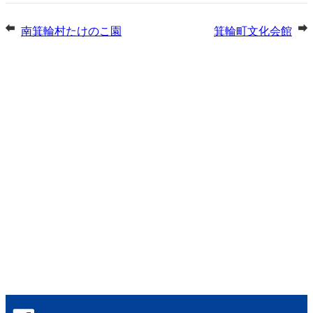
南箕輪村たけのこ園
箕輪町文化会館