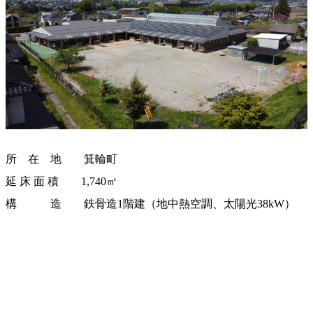
所 在 地 箕輪町
延 床 面 積 1,740㎡
構 造 鉄骨造1階建（地中熱空調、太陽光38kW）